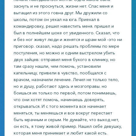
заснуть и не проснуться, жизни нет. Спас меня и
вытащил из этого говна друг. Мы дружили со
школы, потом он уехал на юга. Приехал в
командировку, решил навестить меня. пришел и
был в полнейшем шоке от увиденного. Сказал, что
и без ног живут люди и женятся и шрам мой –это ни
приговор. сказал, надо решать проблемы по мере
постуления, но можно и одним выстрелом убить
двух зайцев: отправил меня бухого в клинику, но
там сразу нашли, чем помочь, установили
капельницу, привели в чувство, пообщался с
врачом, назначили лечение. Лечил не только тело,
но и душу, работают здесь и мозгоправы. но
боишься их только по первой, потом понимаешь,
что они хотят помочь, начинаешь доверять,
открываться. И с того момента все начинает
меняться, ты меняешься и все вокруг перестает
быть мрачным и серым. Не думайте, что выход нет,
он есть, я тому живой пример. Нашел себе девушку,
которая меня принимает и любит какой есть.