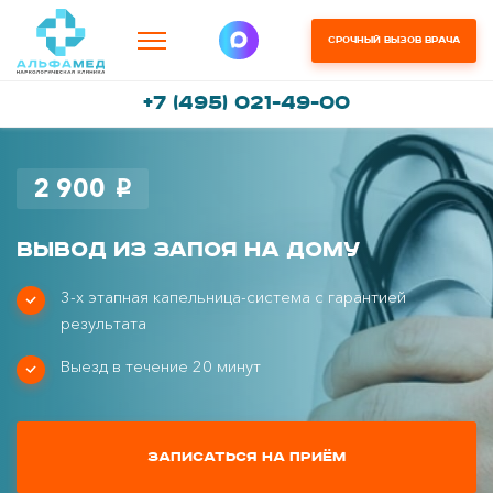
Срочный вызов врача
+7 (495) 021-49-00
2 900
i
Вывод из запоя на дому
3-х этапная капельница-система с гарантией
результата
Выезд в течение 20 минут
Записаться на приём